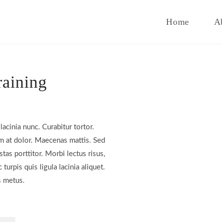
Home
A
raining
lacinia nunc. Curabitur tortor.
m at dolor. Maecenas mattis. Sed
stas porttitor. Morbi lectus risus,
 turpis quis ligula lacinia aliquet.
s metus.