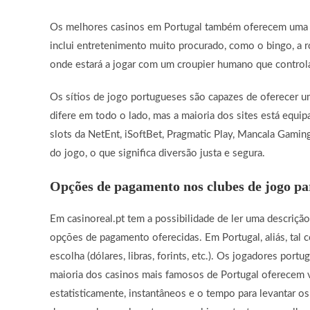
Os melhores casinos em Portugal também oferecem uma en
inclui entretenimento muito procurado, como o bingo, a r
onde estará a jogar com um croupier humano que controla
Os sítios de jogo portugueses são capazes de oferecer u
difere em todo o lado, mas a maioria dos sites está equ
slots da NetEnt, iSoftBet, Pragmatic Play, Mancala Gamin
do jogo, o que significa diversão justa e segura.
Opções de pagamento nos clubes de jogo pa
Em casinoreal.pt tem a possibilidade de ler uma descrição
opções de pagamento oferecidas. Em Portugal, aliás, tal
escolha (dólares, libras, forints, etc.). Os jogadores p
maioria dos casinos mais famosos de Portugal oferecem 
estatisticamente, instantâneos e o tempo para levantar