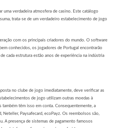
 uma verdadeira atmosfera de casino. Este catálogo
m suma, trata-se de um verdadeiro estabelecimento de jogo
peração com os principais criadores do mundo. O software
e bem conhecidos, os jogadores de Portugal encontrarão
e cada estrutura estão anos de experiência na indústria
 aposta no clube de jogo imediatamente, deve verificar as
estabelecimentos de jogo utilizam outras moedas à
ostas também têm isso em conta. Consequentemente, a
 Neteller, Paysafecard, ecoPayz. Os reembolsos são,
eu. A presença de sistemas de pagamento famosos