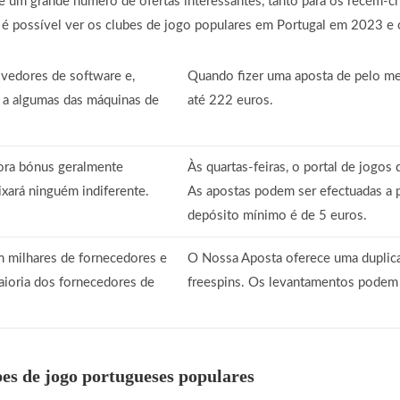
um grande número de ofertas interessantes, tanto para os recém-cheg
 é possível ver os clubes de jogo populares em Portugal em 2023 e 
lvedores de software e,
Quando fizer uma aposta de pelo m
o a algumas das máquinas de
até 222 euros.
ora bónus geralmente
Às quartas-feiras, o portal de jogo
ixará ninguém indiferente.
As apostas podem ser efectuadas a p
depósito mínimo é de 5 euros.
 milhares de fornecedores e
O Nossa Aposta oferece uma duplic
aioria dos fornecedores de
freespins. Os levantamentos podem 
es de jogo portugueses populares