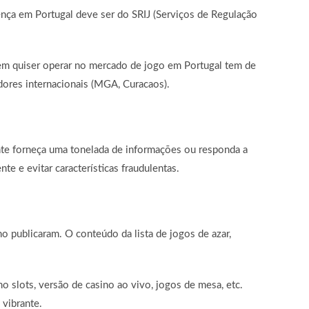
cença em Portugal deve ser do SRIJ (Serviços de Regulação
quem quiser operar no mercado de jogo em Portugal tem de
adores internacionais (MGA, Curacaos).
tante forneça uma tonelada de informações ou responda a
te e evitar características fraudulentas.
o publicaram. O conteúdo da lista de jogos de azar,
o slots, versão de casino ao vivo, jogos de mesa, etc.
 vibrante.