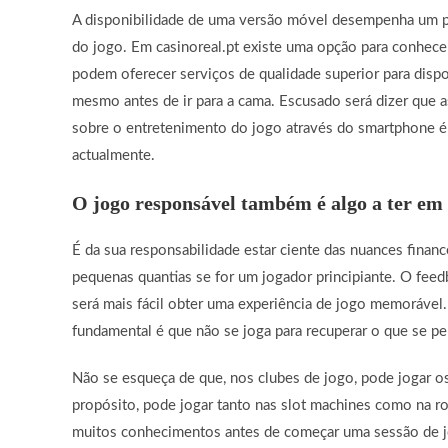
A disponibilidade de uma versão móvel desempenha um pap
do jogo. Em casinoreal.pt existe uma opção para conhece
podem oferecer serviços de qualidade superior para dispo
mesmo antes de ir para a cama. Escusado será dizer que
sobre o entretenimento do jogo através do smartphone é
actualmente.
O jogo responsável também é algo a ter em
É da sua responsabilidade estar ciente das nuances finan
pequenas quantias se for um jogador principiante. O feed
será mais fácil obter uma experiência de jogo memorável.
fundamental é que não se joga para recuperar o que se p
Não se esqueça de que, nos clubes de jogo, pode jogar o
propósito, pode jogar tanto nas slot machines como na rol
muitos conhecimentos antes de começar uma sessão de jog