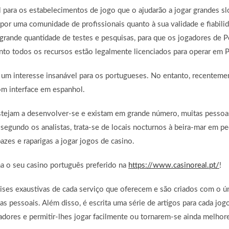
el para os estabelecimentos de jogo que o ajudarão a jogar grandes sl
 por uma comunidade de profissionais quanto à sua validade e fiabili
grande quantidade de testes e pesquisas, para que os jogadores de 
nto todos os recursos estão legalmente licenciados para operar em P
e um interesse insanável para os portugueses. No entanto, recentem
om interface em espanhol.
estejam a desenvolver-se e existam em grande número, muitas pesso
segundo os analistas, trata-se de locais nocturnos à beira-mar em pe
zes e raparigas a jogar jogos de casino.
a o seu casino português preferido na
https://www.casinoreal.pt/
!
ises exaustivas de cada serviço que oferecem e são criados com o ún
pessoais. Além disso, é escrita uma série de artigos para cada jogo 
zadores e permitir-lhes jogar facilmente ou tornarem-se ainda melhor