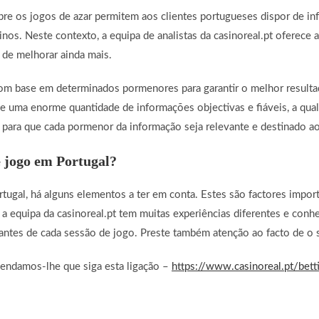
obre os jogos de azar permitem aos clientes portugueses dispor de 
s. Neste contexto, a equipa de analistas da casinoreal.pt oferece a
, de melhorar ainda mais.
com base em determinados pormenores para garantir o melhor resultad
ece uma enorme quantidade de informações objectivas e fiáveis, a qu
al, para que cada pormenor da informação seja relevante e destinado a
 jogo em Portugal?
ugal, há alguns elementos a ter em conta. Estes são factores import
a equipa da casinoreal.pt tem muitas experiências diferentes e conhe
ntes de cada sessão de jogo. Preste também atenção ao facto de o s
mendamos-lhe que siga esta ligação –
https://www.casinoreal.pt/betti