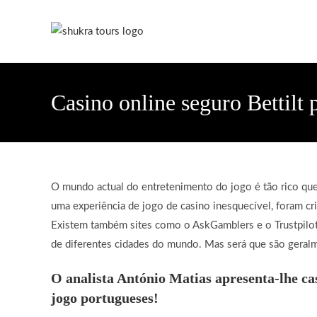
Skip
to
content
Casino online seguro Bettilt
O mundo actual do entretenimento do jogo é tão rico que
uma experiência de jogo de casino inesquecível, foram c
Existem também sites como o AskGamblers e o Trustpilot 
de diferentes cidades do mundo. Mas será que são geralm
O analista António Matias apresenta-lhe cas
jogo portugueses!