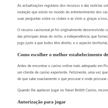
As actualizações regulares dos recursos e das notícias s
mutação que existe no mundo do entretenimento dos casino
suas perguntas sobre os clubes e as slots e, graças a isso
O recurso casinoreal.pt foi originalmente desenvolvido 
das principais áreas do nicho, a independência, que forn
jogo justo a que todos têm direito, e o aspecto territori
Como escolher o melhor estabelecimento de
Antes de encontrar o casino online mais adequado em Port
um cliente de casino experiente. Felizmente, uma vez que 
de que sabe exactamente o que procurar e onde procurar a
Quando lhe apetecer jogar no fiável Bettilt Casino, reco
Autorização para jogar