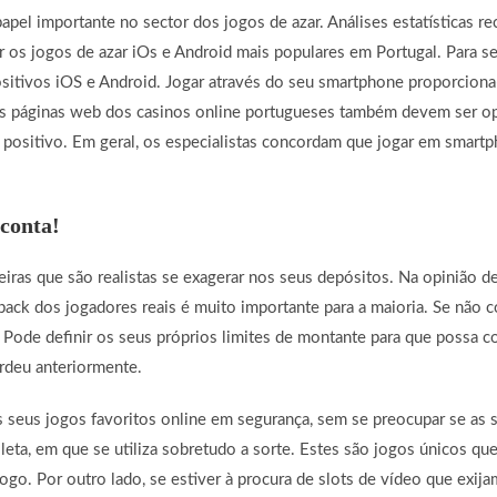
el importante no sector dos jogos de azar. Análises estatísticas re
r os jogos de azar iOs e Android mais populares em Portugal. Para 
sitivos iOS e Android. Jogar através do seu smartphone proporciona-
 as páginas web dos casinos online portugueses também devem ser op
 positivo. Em geral, os especialistas concordam que jogar em sma
 conta!
ceiras que são realistas se exagerar nos seus depósitos. Na opinião
back dos jogadores reais é muito importante para a maioria. Se não c
 Pode definir os seus próprios limites de montante para que possa c
erdeu anteriormente.
s seus jogos favoritos online em segurança, sem se preocupar se as 
eta, em que se utiliza sobretudo a sorte. Estes são jogos únicos que
o. Por outro lado, se estiver à procura de slots de vídeo que exi