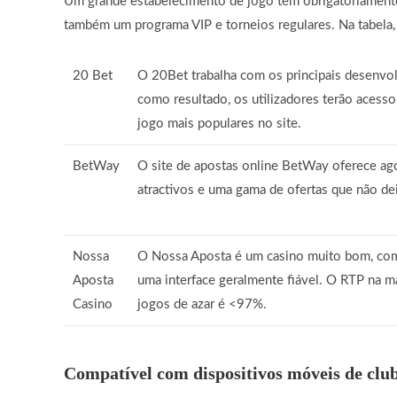
Um grande estabelecimento de jogo tem obrigatoriamente 
também um programa VIP e torneios regulares. Na tabela,
20 Bet
O 20Bet trabalha com os principais desenvo
como resultado, os utilizadores terão acess
jogo mais populares no site.
BetWay
O site de apostas online BetWay oferece ag
atractivos e uma gama de ofertas que não de
Nossa
O Nossa Aposta é um casino muito bom, com
Aposta
uma interface geralmente fiável. O RTP na m
Casino
jogos de azar é <97%.
Compatível com dispositivos móveis de club