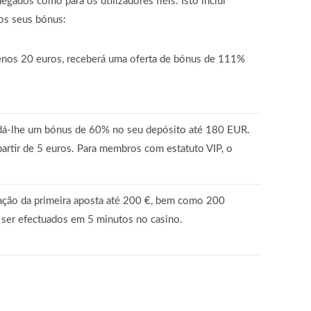
ados como para os utilizadores fiéis. Isto inclui
os seus bónus:
enos 20 euros, receberá uma oferta de bónus de 111%
s dá-lhe um bónus de 60% no seu depósito até 180 EUR.
artir de 5 euros. Para membros com estatuto VIP, o
ação da primeira aposta até 200 €, bem como 200
ser efectuados em 5 minutos no casino.